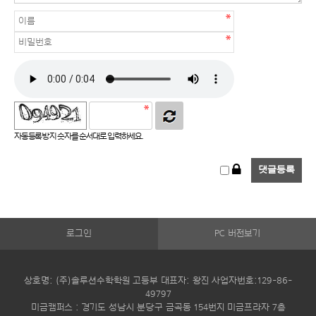
자동등록방지 숫자를 순서대로 입력하세요.
로그인
PC 버전보기
상호명: (주)솔루션수학학원 고등부 대표자: 왕진 사업자번호:129-86-
49797
미금캠퍼스 : 경기도 성남시 분당구 금곡동 154번지 미금프라자 7층