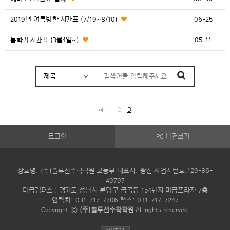
2019년 여름방학 시간표 (7/19~8/10)
06-25
봄학기 시간표 (3월4일~)
05-11
1
2
3
로그인
PC 버전보기
상호명: (주)솔루션수학학원 고등부 대표자: 왕진 사업자번호:129-86-
49797
미금캠퍼스 : 경기도 성남시 분당구 금곡동 154번지 미금프라자 7층
연락처: 031-717-7706 팩스: 031-717-7247
Copyright ⓒ
(주)솔루션수학학원
All rights reserved.